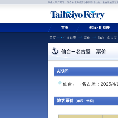
乘坐太平洋邮轮，体会从北海道苫小牧到东北仙台、名古屋的优雅
首页
中文首页
票价
仙台－名古屋
A期间
仙台←→名古屋：2025/4/1～4
旅客票价
（单程・含税）