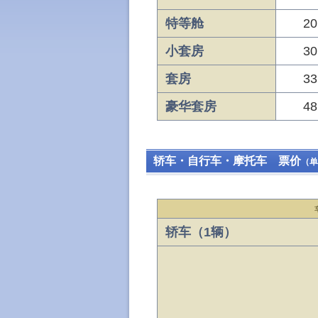
特等舱
20
小套房
30
套房
33
豪华套房
48
轿车・自行车・摩托车 票价
（单
轿车（1辆）