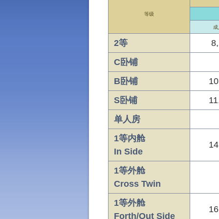
等级
成
2等
8
C卧铺
B卧铺
10
S卧铺
11
单人房
1等内舱
14
In Side
1等外舱
Cross Twin
1等外舱
16
Forth/Out Side