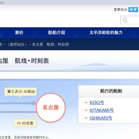
航程。
牧－（途经仙台）－名古屋 航线・时刻表
航行的船舶
KISO号
KITAKAMI号
ISHIKARI号
发生变更。具体详情请咨询预约中心。