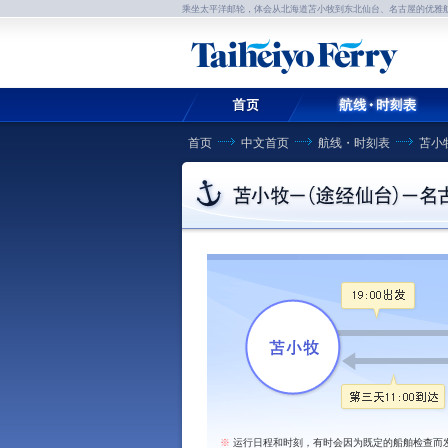
乘坐太平洋邮轮，体会从北海道苫小牧到东北仙台、名古屋的优雅
首页
中文首页
航线・时刻表
苫小
※
运行日程和时刻，有时会因为既定的船舶检查而