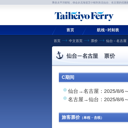
乘坐太平洋邮轮，体会从北海道苫小牧到东北仙台、名古屋的优雅
首页
中文首页
票价
仙台－名古屋
C期间
仙台→名古屋：2025/8/6～8/
名古屋→仙台：2025/8/6～8/
旅客票价
（单程・含税）