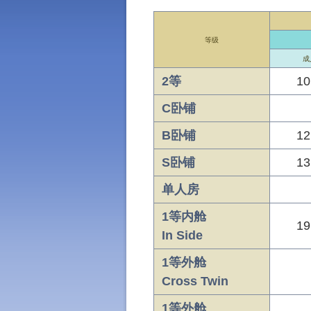
等级
成
2等
10
C卧铺
B卧铺
12
S卧铺
13
单人房
1等内舱
19
In Side
1等外舱
Cross Twin
1等外舱