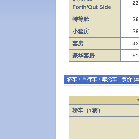
22
Forth/Out Side
特等舱
28
小套房
39
套房
43
豪华套房
61
轿车・自行车・摩托车 票价
（单
轿车（1辆）