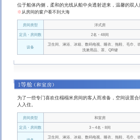
位于船体内侧，柔和的光线从船中央透射进来，温馨的双人
※
从房间的窗户看不到大海
房间类型
洋式房
定员・房间数
2名・48间
卫生间、淋浴、冰箱、数码电视、睡衣、拖鞋、毛巾、
设备
洗漱用品、茶、QR键
为了一些专门喜欢住榻榻米房间的客人而准备，空间设置合
人入住。
房间类型
和室房
定员・房间数
3～4名・8间
卫生间、淋浴、冰箱、数码电视、睡衣、拖鞋、毛巾、
设备