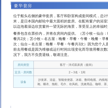
位于船头右侧的豪华套房，客厅和卧室构成套间模式，总计5
米，是日本国内邮轮中最大面积的套房。在配有窗户的浴室
以边泡着澡边欣赏窗外一望无际的海景，享受至上的幸福时
餐券包含在票价内，并将在房间内提供。（苫小牧～仙台：
餐共2次；苫小牧～名古屋：晚餐・早餐・午餐・晚餐・早餐
次；仙台～名古屋：晚餐・早餐・午餐共3次）因为您个人
前去用餐或是因为维修或运行时间出现变化而导致用餐次数
况下，我方不负责退钱，敬请注意。
房间类型
客厅・洋式双床房（套间）
定员・房间数
2～3名・1间
沙发床、浴盆、智能坐便器、冰箱、数码电视、内线电
设备
袍、睡衣、拖鞋、毛巾、吹风机、洗漱用品、咖啡、茶