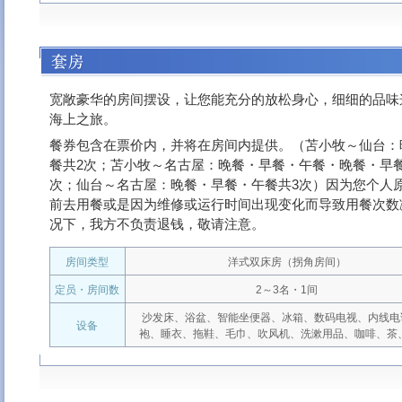
宽敞豪华的房间摆设，让您能充分的放松身心，细细的品味
海上之旅。
餐券包含在票价内，并将在房间内提供。（苫小牧～仙台：
餐共2次；苫小牧～名古屋：晚餐・早餐・午餐・晚餐・早餐
次；仙台～名古屋：晚餐・早餐・午餐共3次）因为您个人
前去用餐或是因为维修或运行时间出现变化而导致用餐次数
况下，我方不负责退钱，敬请注意。
房间类型
洋式双床房（拐角房间）
定员・房间数
2～3名・1间
沙发床、浴盆、智能坐便器、冰箱、数码电视、内线电
设备
袍、睡衣、拖鞋、毛巾、吹风机、洗漱用品、咖啡、茶