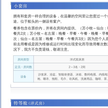
拥有和套房一样合理的设备，在温馨的空间里让您度过一个
途。位于船头的一侧设有窗户。
餐券包含在票价内，并将在房间内提供。（苫小牧～仙台：
餐共2次；苫小牧～名古屋：晚餐・早餐・午餐・晚餐・早餐
次；仙台～名古屋：晚餐・早餐・午餐共3次）因为您个人
前去用餐或是因为维修或运行时间出现变化而导致用餐次数
况下，我方不负责退钱，敬请注意。
房间类型
洋式双床房
定员・房间数
2～3名・2间
沙发床、浴盆、智能坐便器、冰箱、数码电视、内线电
设备
袍、睡衣、拖鞋、毛巾、吹风机、洗漱用品、咖啡、茶