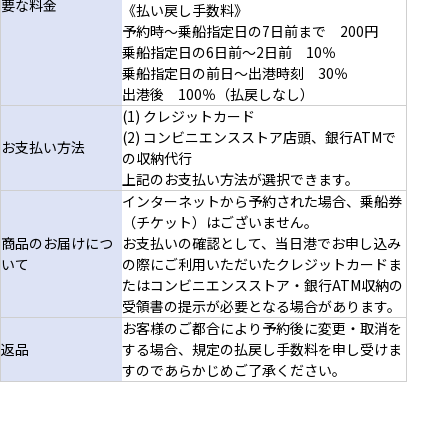
要な料金
《払い戻し手数料》
予約時～乗船指定日の7日前まで 200円
乗船指定日の6日前～2日前 10％
乗船指定日の前日～出港時刻 30％
出港後 100％（払戻しなし）
(1) クレジットカード
(2) コンビニエンスストア店頭、銀行ATMで
お支払い方法
の収納代行
上記のお支払い方法が選択できます。
インターネットから予約された場合、乗船券
（チケット）はございません。
商品のお届けにつ
お支払いの確認として、当日港でお申し込み
いて
の際にご利用いただいたクレジットカードま
たはコンビニエンスストア・銀行ATM収納の
受領書の提示が必要となる場合があります。
お客様のご都合により予約後に変更・取消を
返品
する場合、規定の払戻し手数料を申し受けま
すのであらかじめご了承ください。