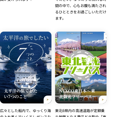
間の中で、心もお腹も満たされ
るひとときをお過ごしいただけ
ます。
太平洋の旅でした
NEXCO東日本～東
い7つのこと
北観光フリーパス～
広々とした船内で、ゆっくり海
東北6県内の高速道路が定額乗
の上を進んでいくエレガンスな
り放題となる商品ドラ割の「東