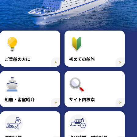
ご乗船の
かたに
方に
初めての船旅
船舶・客室紹介
サイト内検索