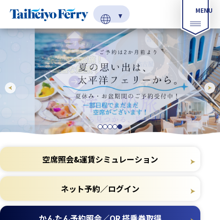
空席照会&
運賃シミュレーション
ネット予約／ログイン
かんたん予約照会
／QR 搭乗券取得