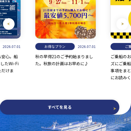
ご案内
お勧
2026.07.01
2026.06.17
始まりまし
ご乗船のお客様へ、当日スムー
愛知への
早めに♪
ズにご乗船いただくための重要
将のふる
事項をまとめています。出発前
お勧めス
にお読みください。
すべてを見る