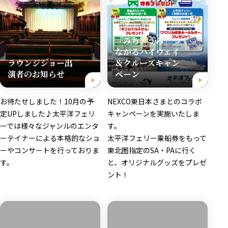
「みち×うみ」つ
ながるハイウェイ
ラウンジショー出
＆クルーズキャン
演者のお知らせ
ペーン
お待たせしました！10月の予
NEXCO東日本さまとのコラボ
定UPしました♪太平洋フェリ
キャンペーンを実施いたしま
ーでは様々なジャンルのエンタ
す。
ーテイナーによる本格的なショ
太平洋フェリー乗船券をもって
ーやコンサートを行っておりま
東北圏指定のSA・PAに行く
す。
と、オリジナルグッズをプレゼ
ント！