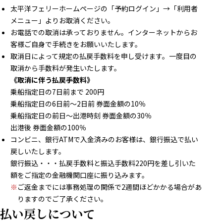
太平洋フェリーホームページの「予約ログイン」→「利用者
メニュー」よりお取消ください。
お電話での取消は承っておりません。インターネットからお
客様ご自身で手続きをお願いいたします。
取消日によって規定の払戻手数料を申し受けます。一度目の
取消から手数料が発生いたします。
《取消に伴う払戻手数料》
乗船指定日の7日前まで 200円
乗船指定日の6日前～2日前 券面金額の10％
乗船指定日の前日～出港時刻 券面金額の30％
出港後 券面金額の100％
コンビニ、銀行ATMで入金済みのお客様は、銀行振込で払い
戻しいたします。
銀行振込・・・払戻手数料と振込手数料220円を差し引いた
額をご指定の金融機関口座に振り込みます。
※
ご返金までには事務処理の関係で2週間ほどかかる場合があ
りますのでご了承ください。
払い戻しについて