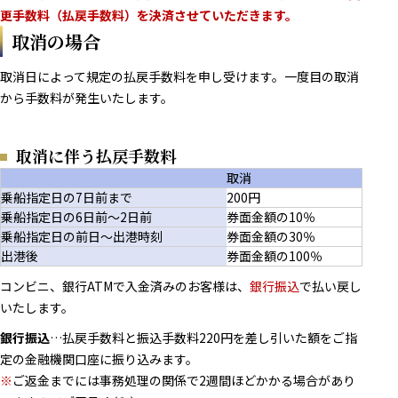
更手数料（払戻手数料）を決済させていただきます。
取消の場合
取消日によって規定の払戻手数料を申し受けます。一度目の取消
から手数料が発生いたします。
取消に伴う払戻手数料
取消
乗船指定日の7日前まで
200円
乗船指定日の6日前～2日前
券面金額の10％
乗船指定日の前日～出港時刻
券面金額の30％
出港後
券面金額の100％
コンビニ、銀行ATMで入金済みのお客様は、
銀行振込
で払い戻し
いたします。
銀行振込
…払戻手数料と振込手数料220円を差し引いた額をご指
定の金融機関口座に振り込みます。
※
ご返金までには事務処理の関係で2週間ほどかかる場合があり