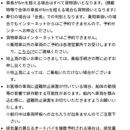
車長が6ｍを超える場合はすべて貨物扱いとなります。(積載
物等で全体の車長が6ｍを超える場合も貨物扱いとなります)
牽引の場合は「全長」での判別となります。 乗用車扱いの場
合でもインターネットからはご予約できませんので、予約セ
ンターへお申込ください。
貨物車両はインターネットではご予約できません。
※
乗用車以外の車両のご予約は各港営業所でお受けしますの
で、
こちら
別窓で開きます
にご連絡ください。
地上高の低いお車につきましては、乗船手続きの際に必ずお
申し出ください。
※
地上高によっては、ご乗船いただけない場合がございま
す。
お客様の車両に盗難防止装置が付いている場合、船体の動揺
等の影響で誤作動する可能性があります。船内へ車両を積み
込む際に、盗難防止装置をお切りいただきますようお願いい
たします。
※
航行中は車両甲板への立ち入りが出来ませんのでご注意下
さい。
排気量の異なるオートバイを複数予約される場合は、排気量