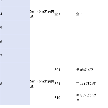
5ｍ・6ｍ未満共
4
全て
全て
通
5
6
7
501
患者輸送車
5ｍ・6ｍ未満共
8
531
車いす移動車
通
キャンピング
610
車