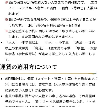
※
3室の合計が14名を超えない人数まで予約可能です。（エコ
ノミーシングル・S寝台・B寝台・C寝台・2等は合計人数14
名まで）
※
1回の予約で異なる等級や、個室を2室以上予約することが
可能です。 （例）2等5名＋1等2室4名＝合計9名
※
上記を超える予約に関しては改めて取り直しをお願いいた
します。また車両のみの予約はできません。
「大人」…中学生以上 「小人」…小学生 「幼児」…１歳
以上の未就学児 「乳児」…1歳未満の子供 「学生」…文部
科学省（学校教育法）が定める学生として入力をお願いしま
す。
運賃の適用方について
A期間以外に、個室（スイート・特等・１等）を定員未満でご
利用になる場合には、貸切料金（大人基本運賃の半額×定員
に満たない人数分）が必要です。
定員の半数に満たない人数でお申し込みの場合、その部屋は
予約できません。 （例：２～４名部屋の場合は２名、４～６